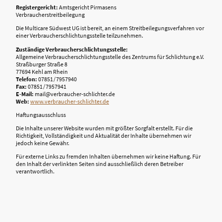
Registergericht:
Amtsgericht Pirmasens
Verbraucherstreitbeilegung
Die Multicare Südwest UG ist bereit, an einem Streitbeilegungsverfahren vor
einer Verbraucherschlichtungsstelle teilzunehmen.
Zuständige Verbraucherschlichtungsstelle:
Allgemeine Verbraucherschlichtungsstelle des Zentrums für Schlichtung e.V.
Straßburger Straße 8
77694 Kehl am Rhein
Telefon:
07851 / 7957940
Fax:
07851 / 7957941
E-Mail:
mail@verbraucher-schlichter.de
Web:
www.verbraucher-schlichter.de
Haftungsausschluss
Die Inhalte unserer Website wurden mit größter Sorgfalt erstellt. Für die
Richtigkeit, Vollständigkeit und Aktualität der Inhalte übernehmen wir
jedoch keine Gewähr.
Für externe Links zu fremden Inhalten übernehmen wir keine Haftung. Für
den Inhalt der verlinkten Seiten sind ausschließlich deren Betreiber
verantwortlich.